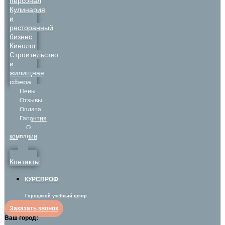
персонал
Кулинария
и
ресторанный
бизнес
Кинолог
Строительство
и
жилищная
сфера
Цены
Отзывы
Оплата
Гарантия
О
компании
Контакты
КУРСПРОФ
Городской учебный центр
Заказать звонок
Ваш город: