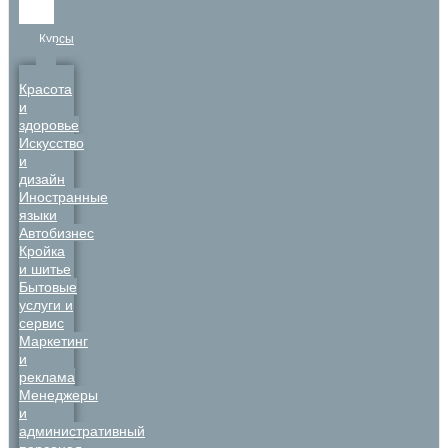
Курсы
Красота
и
здоровье
Искусство
и
дизайн
Иностранные
языки
Автобизнес
Кройка
и шитье
Бытовые
услуги и
сервис
Маркетинг
и
реклама
Менеджеры
и
административный