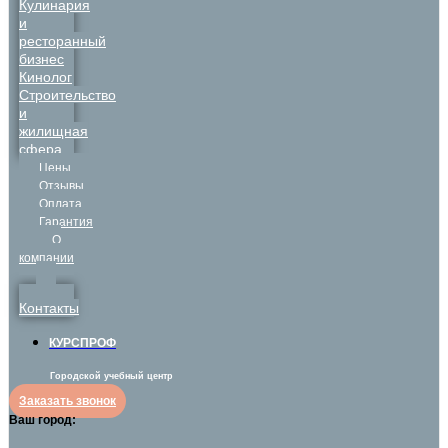
Кулинария
и
ресторанный
бизнес
Кинолог
Строительство
и
жилищная
сфера
Цены
Отзывы
Оплата
Гарантия
О
компании
Контакты
КУРСПРОФ
Городской учебный центр
Заказать звонок
Ваш город: