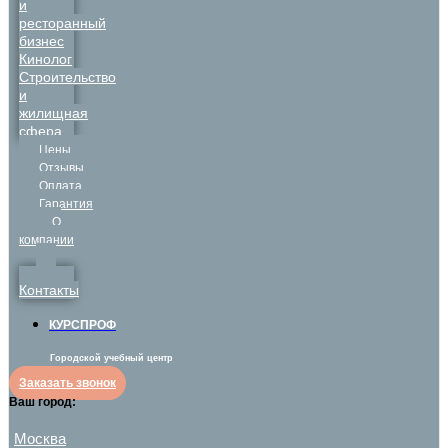
и
ресторанный
бизнес
Кинолог
Строительство
и
жилищная
сфера
Цены
Отзывы
Оплата
Гарантия
О
компании
Контакты
КУРСПРОФ
Городской учебный центр
Заказать звонок
Ваш город:
Москва