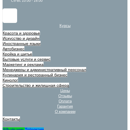
Сб-Вс 10:00 - 16:00
Курсы
Красота и здоровье
Искусство и дизайн
Иностранные языки
Автобизнес
Кройка и шитье
Бытовые услуги и сервис
Маркетинг и реклама
Менеджеры и административный персонал
Кулинария и ресторанный бизнес
Кинолог
Строительство и жилищная сфера
Цены
Отзывы
Оплата
Гарантия
О компании
Контакты
Whatsapp
Telegram