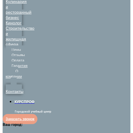
Кулинария
и
ресторанный
бизнес
Кинолог
Строительство
и
жилищная
сфера
Цены
Отзывы
Оплата
Гарантия
О
компании
Контакты
КУРСПРОФ
Городской учебный центр
Заказать звонок
Ваш город: