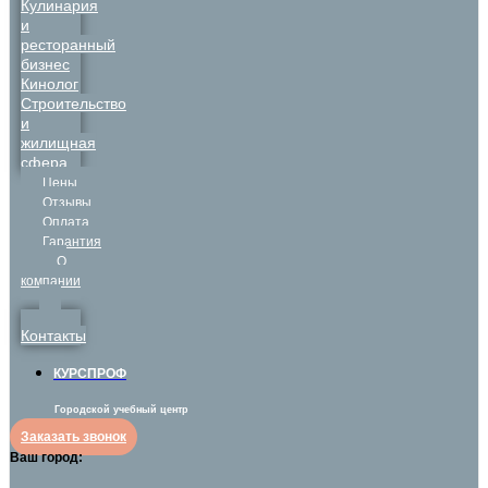
Кулинария
и
ресторанный
бизнес
Кинолог
Строительство
и
жилищная
сфера
Цены
Отзывы
Оплата
Гарантия
О
компании
Контакты
КУРСПРОФ
Городской учебный центр
Заказать звонок
Ваш город: