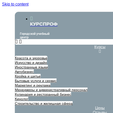
Skip to content
КУРСПРОФ
Городской учебный
центр
Курсы
Красота и здоровье
Искусство и дизайн
Иностранные языки
Автобизнес
Кройка и шитье
Бытовые услуги и сервис
Маркетинг и реклама
Менеджеры и административный персонал
Кулинария и ресторанный бизнес
Кинолог
Строительство и жилищная сфера
Цены
Отзывы