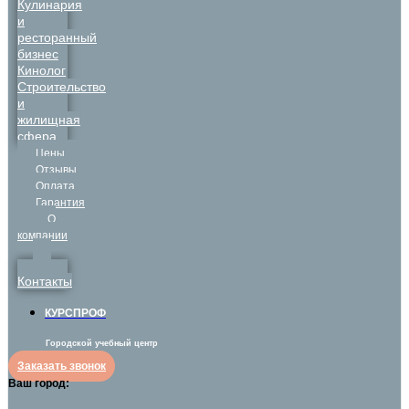
Кулинария
и
ресторанный
бизнес
Кинолог
Строительство
и
жилищная
сфера
Цены
Отзывы
Оплата
Гарантия
О
компании
Контакты
КУРСПРОФ
Городской учебный центр
Заказать звонок
Ваш город: