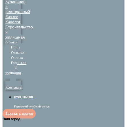
Кулинария
и
ресторанный
бизнес
Кинолог
Строительство
и
жилищная
сфера
Цены
Отзывы
Оплата
Гарантия
О
компании
Контакты
КУРСПРОФ
Городской учебный центр
Заказать звонок
Ваш город: