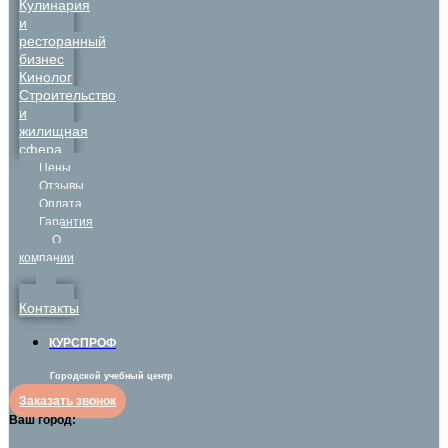
Кулинария
и
ресторанный
бизнес
Кинолог
Строительство
и
жилищная
сфера
Цены
Отзывы
Оплата
Гарантия
О
компании
Контакты
КУРСПРОФ
Городской учебный центр
Заказать звонок
Ваш город: