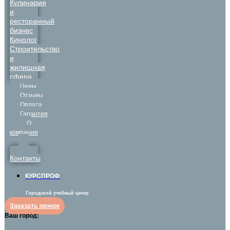
Кулинария
и
ресторанный
бизнес
Кинолог
Строительство
и
жилищная
сфера
Цены
Отзывы
Оплата
Гарантия
О
компании
Контакты
КУРСПРОФ
Городской учебный центр
Заказать звонок
Ваш город: