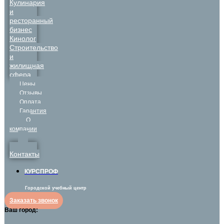
Кулинария
и
ресторанный
бизнес
Кинолог
Строительство
и
жилищная
сфера
Цены
Отзывы
Оплата
Гарантия
О
компании
Контакты
КУРСПРОФ
Городской учебный центр
Заказать звонок
Ваш город: