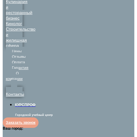
Кулинария
и
ресторанный
бизнес
Кинолог
Строительство
и
жилищная
сфера
Цены
Отзывы
Оплата
Гарантия
О
компании
Контакты
КУРСПРОФ
Городской учебный центр
Заказать звонок
Ваш город: