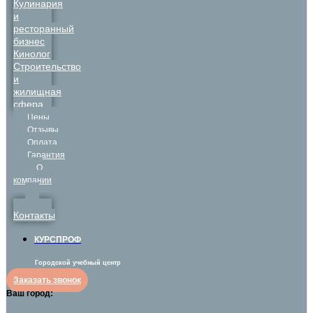
Кулинария
и
ресторанный
бизнес
Кинолог
Строительство
и
жилищная
сфера
Цены
Отзывы
Оплата
Гарантия
О
компании
Контакты
КУРСПРОФ
Городской учебный центр
Заказать звонок
Ваш город: