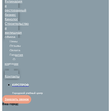
Кулинария
и
ресторанный
бизнес
Кинолог
Строительство
и
жилищная
сфера
Цены
Отзывы
Оплата
Гарантия
О
компании
Контакты
КУРСПРОФ
Городской учебный центр
Заказать звонок
Ваш город: