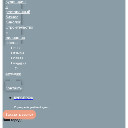
Кулинария
и
ресторанный
бизнес
Кинолог
Строительство
и
жилищная
сфера
Цены
Отзывы
Оплата
Гарантия
О
компании
Контакты
КУРСПРОФ
Городской учебный центр
Заказать звонок
Ваш город: