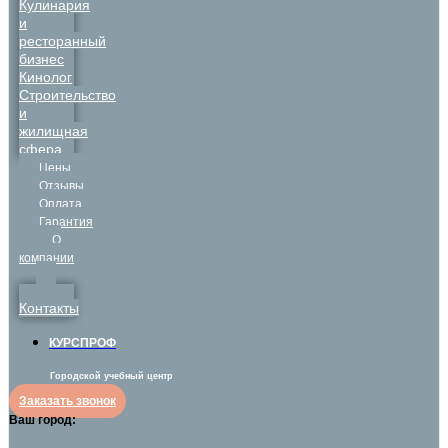
Кулинария
и
ресторанный
бизнес
Кинолог
Строительство
и
жилищная
сфера
Цены
Отзывы
Оплата
Гарантия
О
компании
Контакты
КУРСПРОФ
Городской учебный центр
Заказать звонок
Ваш город: