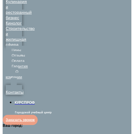
Кулинария
и
ресторанный
бизнес
Кинолог
Строительство
и
жилищная
сфера
Цены
Отзывы
Оплата
Гарантия
О
компании
Контакты
КУРСПРОФ
Городской учебный центр
Заказать звонок
Ваш город: