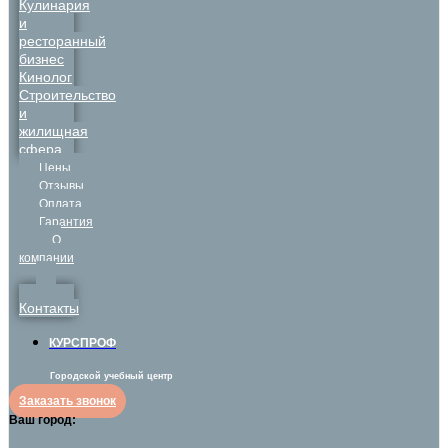
Кулинария
и
ресторанный
бизнес
Кинолог
Строительство
и
жилищная
сфера
Цены
Отзывы
Оплата
Гарантия
О
компании
Контакты
КУРСПРОФ
Городской учебный центр
Заказать звонок
Ваш город: