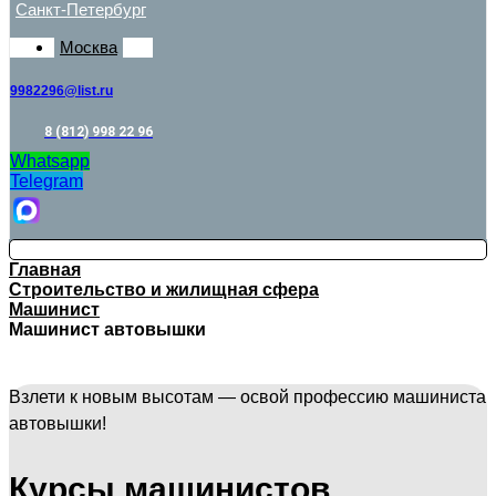
Санкт-Петербург
Москва
9982296@list.ru
8 (812) 998 22 96
Whatsapp
Telegram
Главная
Строительство и жилищная сфера
Машинист
Машинист автовышки
Взлети к новым высотам — освой профессию машиниста
автовышки!
Курсы машинистов