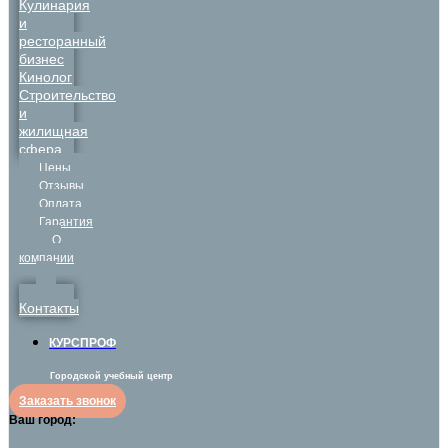
Кулинария
и
ресторанный
бизнес
Кинолог
Строительство
и
жилищная
сфера
Цены
Отзывы
Оплата
Гарантия
О
компании
Контакты
КУРСПРОФ
Городской учебный центр
Заказать звонок
Ваш город: