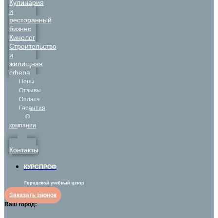
Кулинария
и
ресторанный
бизнес
Кинолог
Строительство
и
жилищная
сфера
Цены
Отзывы
Оплата
Гарантия
О
компании
Контакты
КУРСПРОФ
Городской учебный центр
Заказать звонок
Ваш город: