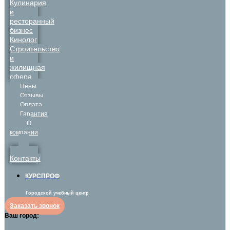
Кулинария
и
ресторанный
бизнес
Кинолог
Строительство
и
жилищная
сфера
Цены
Отзывы
Оплата
Гарантия
О
компании
Контакты
КУРСПРОФ
Городской учебный центр
Заказать звонок
Ваш город: