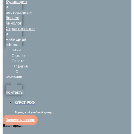
Кулинария
и
ресторанный
бизнес
Кинолог
Строительство
и
жилищная
сфера
Цены
Отзывы
Оплата
Гарантия
О
компании
Контакты
КУРСПРОФ
Городской учебный центр
Заказать звонок
Ваш город: