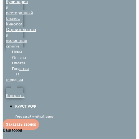
Кулинария
и
ресторанный
бизнес
Кинолог
Строительство
и
жилищная
сфера
Цены
Отзывы
Оплата
Гарантия
О
компании
Контакты
КУРСПРОФ
Городской учебный центр
Заказать звонок
Ваш город: