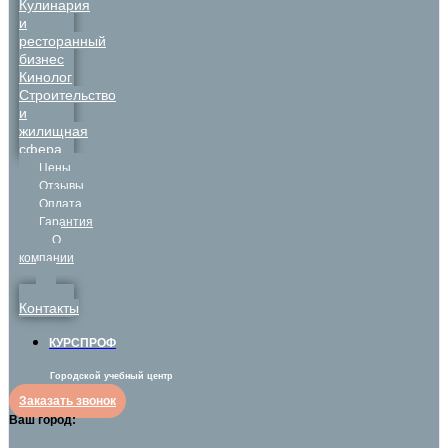
Кулинария
и
ресторанный
бизнес
Кинолог
Строительство
и
жилищная
сфера
Цены
Отзывы
Оплата
Гарантия
О
компании
Контакты
КУРСПРОФ
Городской учебный центр
Заказать звонок
Ваш город: