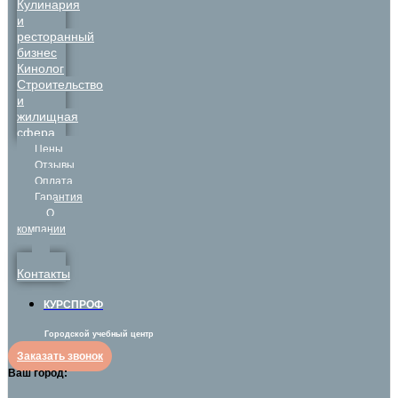
Кулинария
и
ресторанный
бизнес
Кинолог
Строительство
и
жилищная
сфера
Цены
Отзывы
Оплата
Гарантия
О
компании
Контакты
КУРСПРОФ
Городской учебный центр
Заказать звонок
Ваш город: