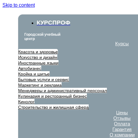
Skip to content
КУРСПРОФ
Городской учебный
центр
Курсы
Красота и здоровье
Искусство и дизайн
Иностранные языки
Автобизнес
Кройка и шитье
Бытовые услуги и сервис
Маркетинг и реклама
Менеджеры и административный персонал
Кулинария и ресторанный бизнес
Кинолог
Строительство и жилищная сфера
Цены
Отзывы
Оплата
Гарантия
О компании