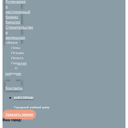
Кулинария
и
ресторанный
бизнес
Кинолог
Строительство
и
жилищная
сфера
Цены
Отзывы
Оплата
Гарантия
О
компании
Контакты
КУРСПРОФ
Городской учебный центр
Заказать звонок
Ваш город: