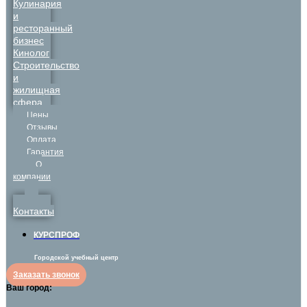
Кулинария
и
ресторанный
бизнес
Кинолог
Строительство
и
жилищная
сфера
Цены
Отзывы
Оплата
Гарантия
О
компании
Контакты
КУРСПРОФ
Городской учебный центр
Заказать звонок
Ваш город: