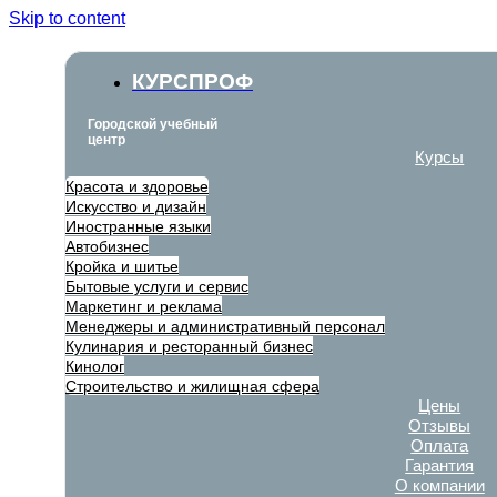
Skip to content
КУРСПРОФ
Городской учебный
центр
Курсы
Красота и здоровье
Искусство и дизайн
Иностранные языки
Автобизнес
Кройка и шитье
Бытовые услуги и сервис
Маркетинг и реклама
Менеджеры и административный персонал
Кулинария и ресторанный бизнес
Кинолог
Строительство и жилищная сфера
Цены
Отзывы
Оплата
Гарантия
О компании