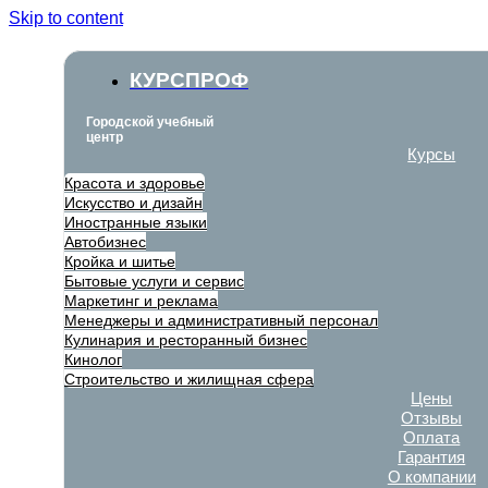
Skip to content
КУРСПРОФ
Городской учебный
центр
Курсы
Красота и здоровье
Искусство и дизайн
Иностранные языки
Автобизнес
Кройка и шитье
Бытовые услуги и сервис
Маркетинг и реклама
Менеджеры и административный персонал
Кулинария и ресторанный бизнес
Кинолог
Строительство и жилищная сфера
Цены
Отзывы
Оплата
Гарантия
О компании