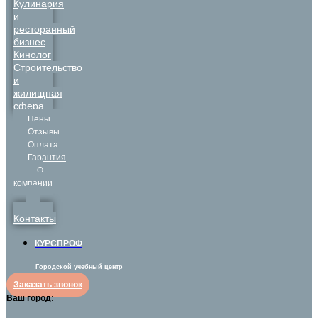
Кулинария
и
ресторанный
бизнес
Кинолог
Строительство
и
жилищная
сфера
Цены
Отзывы
Оплата
Гарантия
О
компании
Контакты
КУРСПРОФ
Городской учебный центр
Заказать звонок
Ваш город: