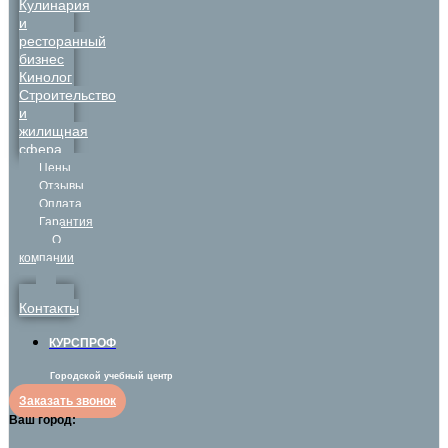
Кулинария
и
ресторанный
бизнес
Кинолог
Строительство
и
жилищная
сфера
Цены
Отзывы
Оплата
Гарантия
О
компании
Контакты
КУРСПРОФ
Городской учебный центр
Заказать звонок
Ваш город: