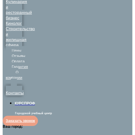
Кулинария
и
ресторанный
бизнес
Кинолог
Строительство
и
жилищная
сфера
Цены
Отзывы
Оплата
Гарантия
О
компании
Контакты
КУРСПРОФ
Городской учебный центр
Заказать звонок
Ваш город: