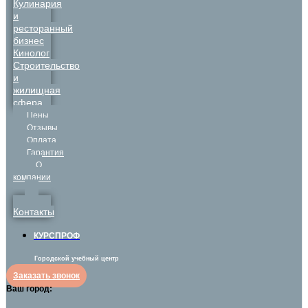
Кулинария
и
ресторанный
бизнес
Кинолог
Строительство
и
жилищная
сфера
Цены
Отзывы
Оплата
Гарантия
О
компании
Контакты
КУРСПРОФ
Городской учебный центр
Заказать звонок
Ваш город: