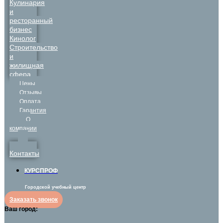
Кулинария
и
ресторанный
бизнес
Кинолог
Строительство
и
жилищная
сфера
Цены
Отзывы
Оплата
Гарантия
О
компании
Контакты
КУРСПРОФ
Городской учебный центр
Заказать звонок
Ваш город: