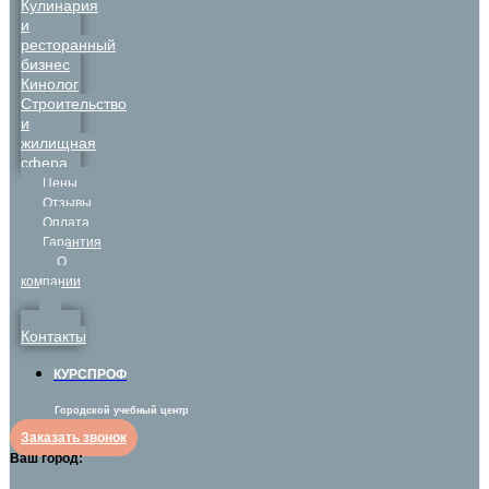
Кулинария
и
ресторанный
бизнес
Кинолог
Строительство
и
жилищная
сфера
Цены
Отзывы
Оплата
Гарантия
О
компании
Контакты
КУРСПРОФ
Городской учебный центр
Заказать звонок
Ваш город: