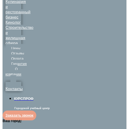
Кулинария
и
ресторанный
бизнес
Кинолог
Строительство
и
жилищная
сфера
Цены
Отзывы
Оплата
Гарантия
О
компании
Контакты
КУРСПРОФ
Городской учебный центр
Заказать звонок
Ваш город: