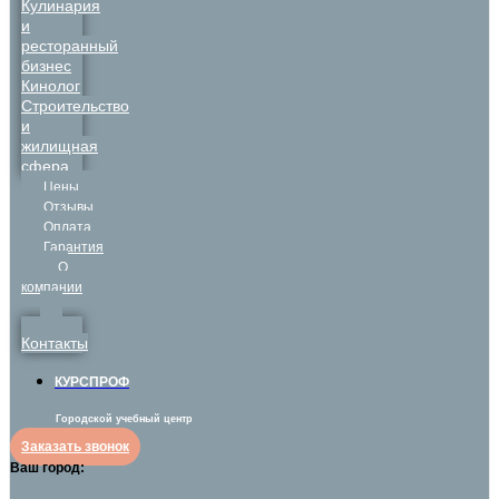
Кулинария
и
ресторанный
бизнес
Кинолог
Строительство
и
жилищная
сфера
Цены
Отзывы
Оплата
Гарантия
О
компании
Контакты
КУРСПРОФ
Городской учебный центр
Заказать звонок
Ваш город: