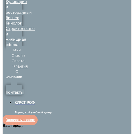
Кулинария
и
ресторанный
бизнес
Кинолог
Строительство
и
жилищная
сфера
Цены
Отзывы
Оплата
Гарантия
О
компании
Контакты
КУРСПРОФ
Городской учебный центр
Заказать звонок
Ваш город: