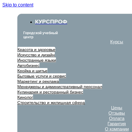
Skip to content
КУРСПРОФ
Городской учебный
центр
Курсы
Красота и здоровье
Искусство и дизайн
Иностранные языки
Автобизнес
Кройка и шитье
Бытовые услуги и сервис
Маркетинг и реклама
Менеджеры и административный персонал
Кулинария и ресторанный бизнес
Кинолог
Строительство и жилищная сфера
Цены
Отзывы
Оплата
Гарантия
О компании