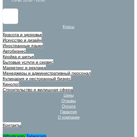
Сб-Вс 10:00 - 16:00
Курсы
Красота и здоровье
Искусство и дизайн
Иностранные языки
Автобизнес
Кройка и шитье
Бытовые услуги и сервис
Маркетинг и реклама
Менеджеры и административный персонал
Кулинария и ресторанный бизнес
Кинолог
Строительство и жилищная сфера
Цены
Отзывы
Оплата
Гарантия
О компании
Контакты
Whatsapp
Telegram