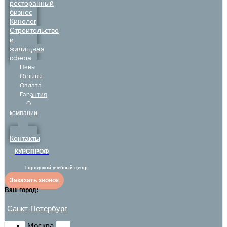
ресторанный
бизнес
Кинолог
Строительство
и
жилищная
сфера
Цены
Отзывы
Оплата
Гарантия
О
компании
Контакты
КУРСПРОФ
Городской учебный центр
Заказать звонок
Ваш город:
Санкт-Петербург
Москва