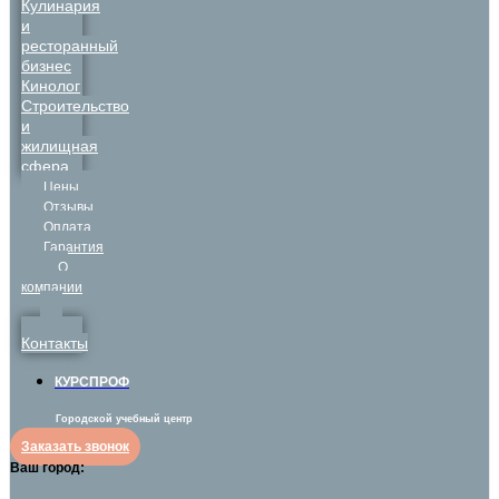
Кулинария
и
ресторанный
бизнес
Кинолог
Строительство
и
жилищная
сфера
Цены
Отзывы
Оплата
Гарантия
О
компании
Контакты
КУРСПРОФ
Городской учебный центр
Заказать звонок
Ваш город: